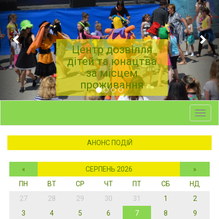
Центр дозвілля
дітей та юнацтва
за місцем
проживання
Toggl
navig
АНОНС ПОДІЙ
«
СЕРПЕНЬ 2026
»
ПН
ВТ
СР
ЧТ
ПТ
СБ
НД
27
28
29
30
31
1
2
3
4
5
6
7
8
9