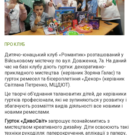
ПРО КЛУБ
Дитячо-юнацький клуб «Романтик» розташований у
Військовому містечку по вул. Довженка, 7а. На даний
час на базі клубу діють гуртки: декоративно-
прикладного мистецтва (керівник Зоряна Галас) та
гурток ремесел та бісероплетіння «Декор» (керівник
Світлана Петренко, МЦДЮТ).
Це творчі об’єднання талановитих дітей, де керівники
гуртків професіонали, які не зупиняються у розвитку і
збагачують розмаїття видів діяльності все новими і
новими ремеслами.
Гурток «ДивоСвіт»
запрошує познайомитись з
мистецтвом креативного дизайну. Діти освоюють такі
техніки рукоділля: паперокручення, аплікації з паперу,