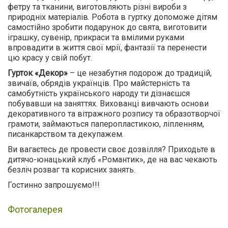
фетру та тканини, виготовляють різні вироби з
природніх матеріалів. Робота в гуртку допоможе дітям
самостійно зробити подарунок до свята, виготовити
іграшку, сувенір, прикраси та вмілими руками
впровадити в життя свої мрії, фантазії та перенести
цю красу у свій побут.
Гурток «Декор»
– це незабутня подорож до традицій,
звичаїв, обрядів українців. Про майстерність та
самобутність українського народу ти дізнаєшся
побувавши на заняттях. Вихованці вивчають основи
декоративного та вітражного розпису та образотворчої
грамоти, займаються паперопластикою, ліпленням,
писанкарством та декупажем.
Ви вагаєтесь де провести своє дозвілля? Приходьте в
дитячо-юнацький клуб «Романтик», де на вас чекають
безліч розваг та корисних занять.
Гостинно запрошуємо!!!
Фотогалерея