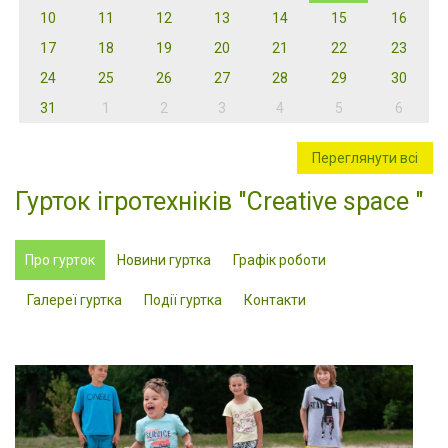
10
11
12
13
14
15
16
17
18
19
20
21
22
23
24
25
26
27
28
29
30
31
1
2
3
4
5
6
Переглянути всі
Гурток ігротехніків "Creative space "
Про гурток
Новини гуртка
Графік роботи
Галереї гуртка
Події гуртка
Контакти