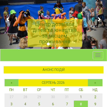
Центр дозвілля
дітей та юнацтва
за місцем
проживання
Toggl
navig
АНОНС ПОДІЙ
«
СЕРПЕНЬ 2026
»
ПН
ВТ
СР
ЧТ
ПТ
СБ
НД
27
28
29
30
31
1
2
3
4
5
6
7
8
9