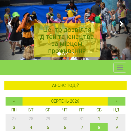
Центр дозвілля
дітей та юнацтва
за місцем
проживання
Toggl
navig
АНОНС ПОДІЙ
«
СЕРПЕНЬ 2026
»
ПН
ВТ
СР
ЧТ
ПТ
СБ
НД
27
28
29
30
31
1
2
3
4
5
6
7
8
9