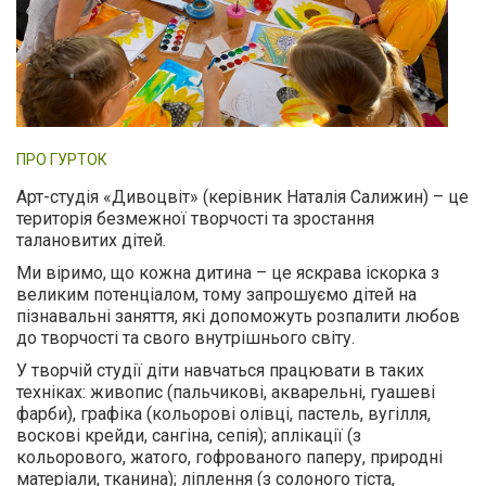
ПРО ГУРТОК
Арт-студія «Дивоцвіт» (керівник Наталія Салижин) – це
територія безмежної творчості та зростання
талановитих дітей.
Ми віримо, що кожна дитина – це яскрава іскорка з
великим потенціалом, тому запрошуємо дітей на
пізнавальні заняття, які допоможуть розпалити любов
до творчості та свого внутрішнього світу.
У творчій студії діти навчаться працювати в таких
техніках: живопис (пальчикові, акварельні, гуашеві
фарби), графіка (кольорові олівці, пастель, вугілля,
воскові крейди, сангіна, сепія); аплікації (з
кольорового, жатого, гофрованого паперу, природні
матеріали, тканина); ліплення (з солоного тіста,