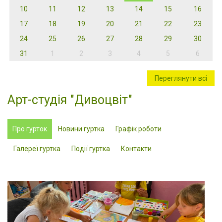
10
11
12
13
14
15
16
17
18
19
20
21
22
23
24
25
26
27
28
29
30
31
1
2
3
4
5
6
Переглянути всі
Арт-студія "Дивоцвіт"
Про гурток
Новини гуртка
Графік роботи
Галереї гуртка
Події гуртка
Контакти