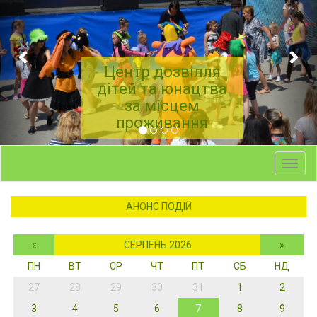
Центр дозвілля
дітей та юнацтва
за місцем
проживання
Toggl
navig
АНОНС ПОДІЙ
«
СЕРПЕНЬ 2026
»
ПН
ВТ
СР
ЧТ
ПТ
СБ
НД
27
28
29
30
31
1
2
3
4
5
6
7
8
9