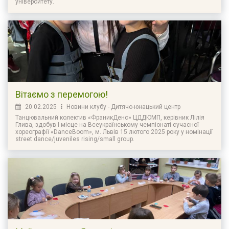
університету.
Вітаємо з перемогою!
20.02.2025
Новини клубу - Дитячо-юнацький центр
Танцювальний колектив «ФраникДенс» ЦДДЮМП, керівник Лілія
Глива, здобув І місце на Всеукраїнському чемпіонаті сучасної
хореографії «DanceBoom», м. Львів 15 лютого 2025 року у номінації
street dance/juveniles rising/small group.