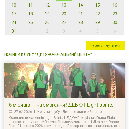
10
11
12
13
14
15
16
17
18
19
20
21
22
23
24
25
26
27
28
29
30
31
1
2
3
4
5
6
Переглянути всі
НОВИНИ КЛУБУ "ДИТЯЧО-ЮНАЦЬКИЙ ЦЕНТР"
5 місяців - і на змагання! ДЕБЮТ Light spirits
27.02.2026
Новини клубу - Дитячо-юнацький центр
Колектив початківців Light Spirits ЦДДЮМП, керівник Глива Лілія,
вперше взяв участь у Всеукраїнському чемпіонаті Ukrainian Dance
Front 21 лютого 2026 року на сцені Прикарпатського національного