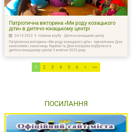
Патріотична вікторина «Ми роду козацького
діти» в дитячо-юнацькому центрі
04.10.2023
Новини клубу - Дитячо-юнацький центр
Патріотична вікторина «Ми роду козацького діти» присвячена Дню
захисників і захисниць України та Дню козацтва відбулася в
дитячо-юнацькому центрі 3 жовтня 2023 року.
1
2
3
4
5
6
>
>>
ПОСИЛАННЯ