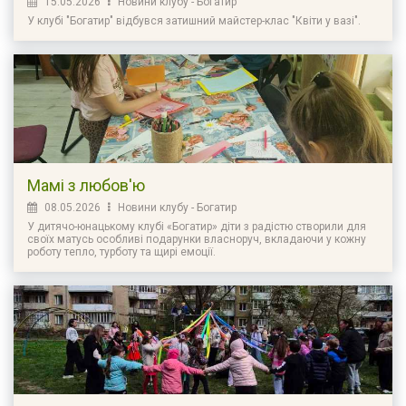
15.05.2026
Новини клубу - Богатир
У клубі "Богатир" відбувся затишний майстер-клас "Квіти у вазі".
Мамі з любов'ю
08.05.2026
Новини клубу - Богатир
У дитячо-юнацькому клубі «Богатир» діти з радістю створили для
своїх матусь особливі подарунки власноруч, вкладаючи у кожну
роботу тепло, турботу та щирі емоції.