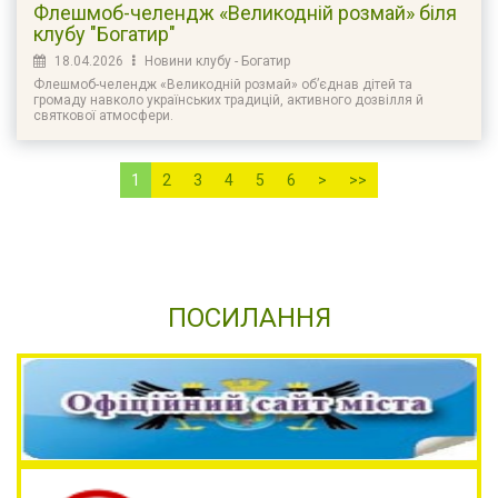
Флешмоб-челендж «Великодній розмай» біля
клубу "Богатир"
18.04.2026
Новини клубу - Богатир
Флешмоб-челендж «Великодній розмай» об’єднав дітей та
громаду навколо українських традицій, активного дозвілля й
святкової атмосфери.
1
2
3
4
5
6
>
>>
ПОСИЛАННЯ