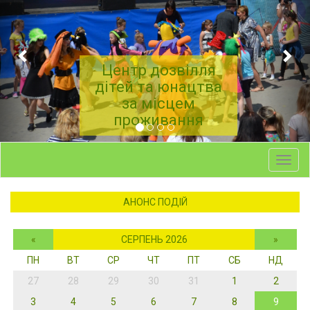
Центр дозвілля
дітей та юнацтва
за місцем
проживання
Toggl
navig
АНОНС ПОДІЙ
«
СЕРПЕНЬ 2026
»
ПН
ВТ
СР
ЧТ
ПТ
СБ
НД
27
28
29
30
31
1
2
3
4
5
6
7
8
9