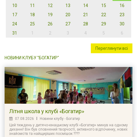
10
11
12
13
14
15
16
17
18
19
20
21
22
23
24
25
26
27
28
29
30
31
1
2
3
4
5
6
Переглянути всі
НОВИНИ КЛУБУ "БОГАТИР"
Літня школа у клубі «Богатир»
07.08.2026
Новини клубу - Богатир
Цей тиждень у дитячо-юнацькому клубі «Богатир» минув на одному
диханні! Він був сповнений творчості, активного відпочинку, нових
знайомств та найщиріших посмішок ????