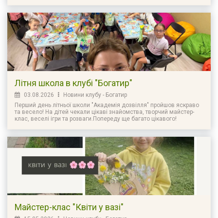
Літня школа в клубі "Богатир"
03.08.2026
Новини клубу - Богатир
Перший день літньої школи "Академія дозвілля" пройшов яскраво
та весело! На дітей чекали цікаві знайомства, творчий майстер-
клас, веселі ігри та розваги.Попереду ще багато цікавого!
Майстер-клас "Квіти у вазі"