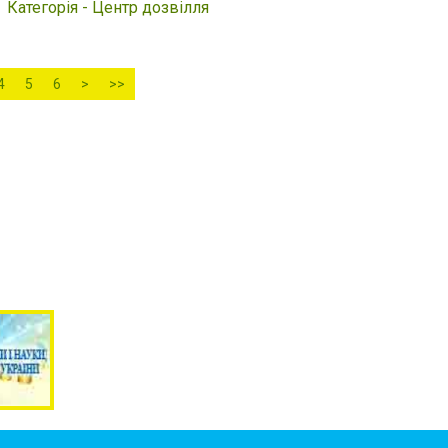
Категорія - Центр дозвілля
4
5
6
>
>>