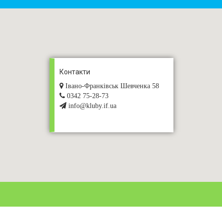
Контакти
Івано-Франківськ Шевченка 58
0342 75-28-73
info@kluby.if.ua