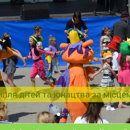
ілля дітей та юнацтва за місц