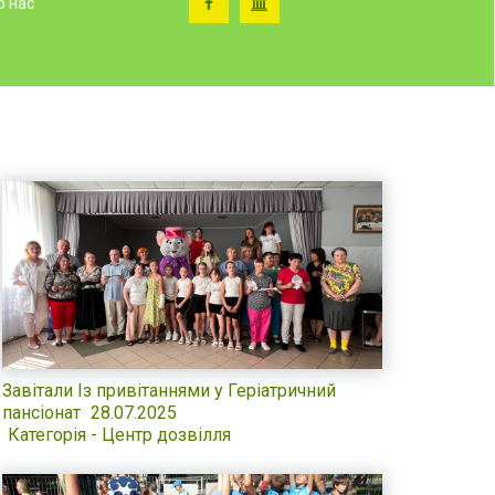
о нас
Завітали Із привітаннями у Геріатричний
пансіонат
28.07.2025
Категорія - Центр дозвілля