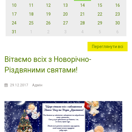
10
11
12
13
14
15
16
17
18
19
20
21
22
23
24
25
26
27
28
29
30
31
1
2
3
4
5
6
Переглянути всі
Вітаємо всіх з Новорічно-
Різдвяними святами!
29.12.2017
Адмін