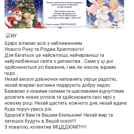
Щиро вітаємо всіх з наближенням
Нового Року та Різдва Христового!
Для багатьох це найсвітліші, найчарівніші та
найулюбленіші свята з дитинства… Саме у ці дні
здійснюються усі бажання, і ми, як ніколи, віримо
чудо…
Нехай веселі дзвіночки наповнять серце радістю,
нехай яскраві вогники подарують добру надію.
Бажаємо з новими силами та щасливими відчуттями
досягати нових успіхів та здійснювати свої мрії у
новому році. Нехай щастить кожного дня, нехай вдача
буде поруч увесь рік.
Здоров’я Вам та Вашим близьким! Нехай мир та
затишок будуть в Вашій оселі!!!
З повагою, колектив МЦДДЮМП!!!!