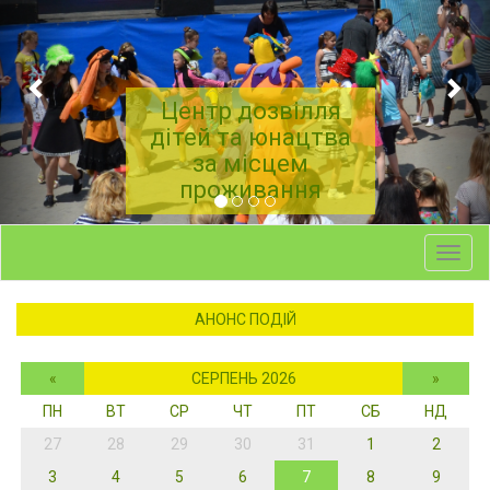
Центр дозвілля
дітей та юнацтва
за місцем
проживання
Toggl
navig
АНОНС ПОДІЙ
«
СЕРПЕНЬ 2026
»
ПН
ВТ
СР
ЧТ
ПТ
СБ
НД
27
28
29
30
31
1
2
3
4
5
6
7
8
9