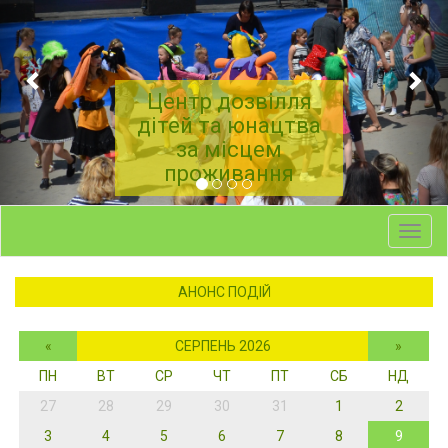
Центр дозвілля
дітей та юнацтва
за місцем
проживання
Toggl
navig
АНОНС ПОДІЙ
«
СЕРПЕНЬ 2026
»
ПН
ВТ
СР
ЧТ
ПТ
СБ
НД
27
28
29
30
31
1
2
3
4
5
6
7
8
9