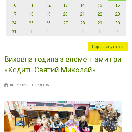
10
11
12
13
14
15
16
17
18
19
20
21
22
23
24
25
26
27
28
29
30
31
1
2
3
4
5
6
Переглянути всі
Виховна година з елементами гри
«Ходить Святий Миколай»
08.12.2025
С.Родніна