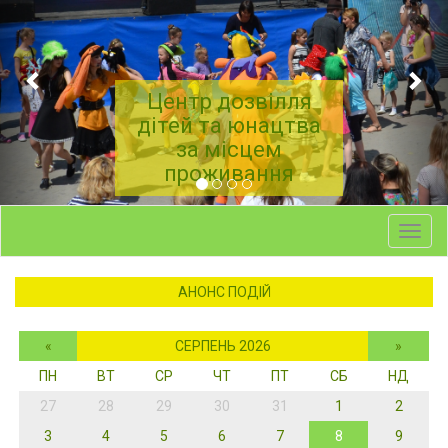
Центр дозвілля
дітей та юнацтва
за місцем
проживання
Toggl
navig
АНОНС ПОДІЙ
«
СЕРПЕНЬ 2026
»
ПН
ВТ
СР
ЧТ
ПТ
СБ
НД
27
28
29
30
31
1
2
3
4
5
6
7
8
9