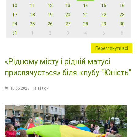
10
11
12
13
14
15
16
17
18
19
20
21
22
23
24
25
26
27
28
29
30
31
1
2
3
4
5
6
Переглянути всі
«Рідному місту і рідній матусі
присвячується» біля клубу "Юність"
16.05.2026
І.Равлюк