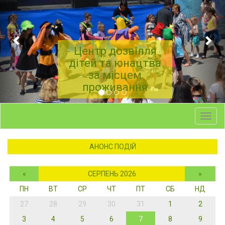
Центр дозвілля
дітей та юнацтва
за місцем
проживання
Toggl
navig
АНОНС ПОДІЙ
«
СЕРПЕНЬ 2026
»
ПН
ВТ
СР
ЧТ
ПТ
СБ
НД
27
28
29
30
31
1
2
3
4
5
6
7
8
9