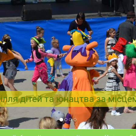
ілля дітей та юнацтва за місц