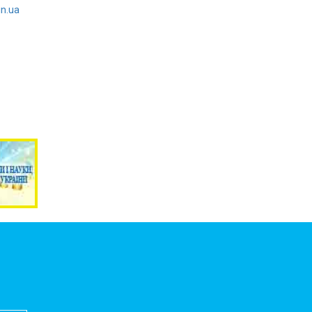
in.ua