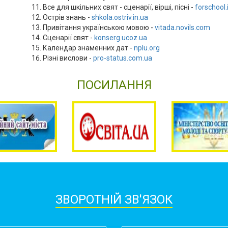
Все для шкільних свят - сценарії, вірші, пісні -
forschool.
Острів знань -
shkola.ostriv.in.ua
Привітання українською мовою -
vitada.novils.com
Сценарії свят -
konserg.ucoz.ua
Календар знаменних дат -
nplu.org
Різні вислови -
pro-status.com.ua
ПОСИЛАННЯ
ЗВОРОТНІЙ ЗВ'ЯЗОК