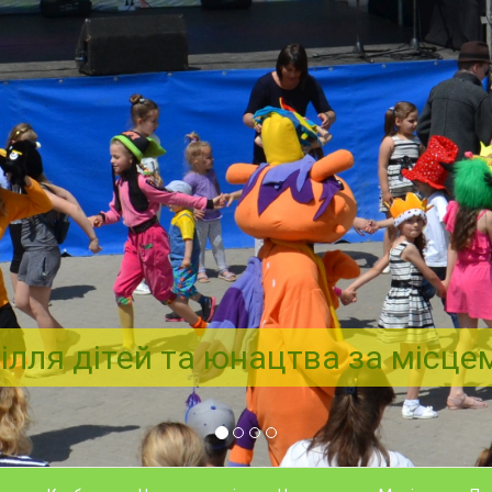
ілля дітей та юнацтва за місц