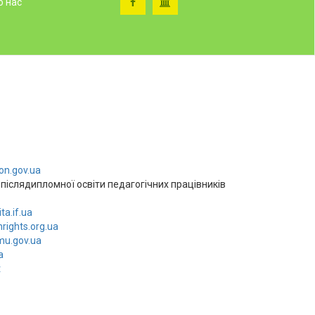
о нас
n.gov.ua
 післядипломної освіти педагогічних працівників
ta.if.ua
nrights.org.ua
mu.gov.ua
a
t