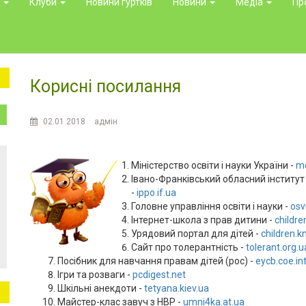
и
Клуби
Новини гуртків
Новини
Медіа
Пр
Корисні посилання
02.01.2018
адмін
Міністерство освіти і науки України -
mo
Івано-Франківський обласний інститут
-
ippo.if.ua
Головне управління освіти і науки -
osvi
Інтернет-школа з прав дитини -
childre
Урядовий портал для дітей -
children.k
Сайт про толерантність -
tolerant.org.u
Посібник для навчання правам дітей (рос) -
eycb.coe.in
Ігри та розваги -
pcdigest.net
Шкільні анекдоти -
tetyana.kiev.ua
Mайстер-клас завуч з НВР -
umni4ka.at.ua