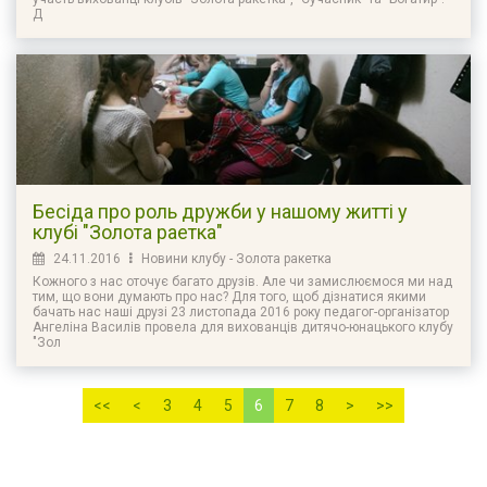
Д
Бесіда про роль дружби у нашому житті у
клубі "Золота раетка"
24.11.2016
Новини клубу - Золота ракетка
Кожного з нас оточує багато друзів. Але чи замислюємося ми над
тим, що вони думають про нас? Для того, щоб дізнатися якими
бачать нас наші друзі 23 листопада 2016 року педагог-організатор
Ангеліна Василів провела для вихованців дитячо-юнацького клубу
"Зол
<<
<
3
4
5
6
7
8
>
>>