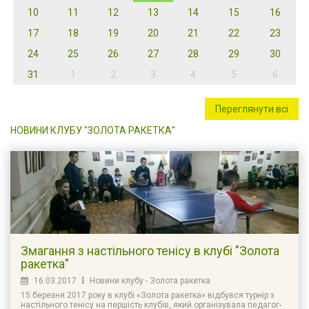
10
11
12
13
14
15
16
17
18
19
20
21
22
23
24
25
26
27
28
29
30
31
1
2
3
4
5
6
Переглянути всі
НОВИНИ КЛУБУ "ЗОЛОТА РАКЕТКА"
Змагання з настільного тенісу в клубі "Золота
ракетка"
16.03.2017
Новини клубу - Золота ракетка
15 березня 2017 року в клубі «Золота ракетка» відбувся турнір з
настільного тенісу на першість клубів, який організувала педагог-