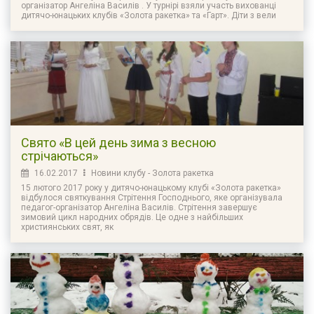
організатор Ангеліна Василів . У турнірі взяли участь вихованці
дитячо-юнацьких клубів «Золота ракетка» та «Гарт». Діти з вели
Свято «В цей день зима з весною
стрічаються»
16.02.2017
Новини клубу - Золота ракетка
15 лютого 2017 року у дитячо-юнацькому клубі «Золота ракетка»
відбулося святкування Стрітення Господнього, яке організувала
педагог-організатор Ангеліна Василів. Стрітення завершує
зимовий цикл народних обрядів. Це одне з найбільших
християнських свят, як