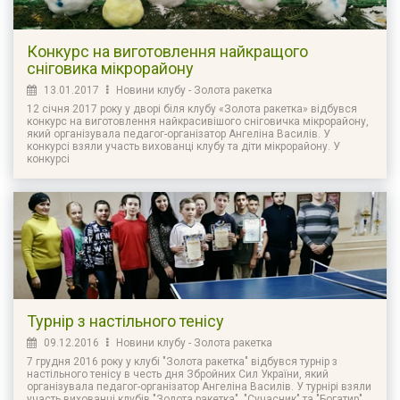
Конкурс на виготовлення найкращого
сніговика мікрорайону
13.01.2017
Новини клубу - Золота ракетка
12 січня 2017 року у дворі біля клубу «Золота ракетка» відбувся
конкурс на виготовлення найкрасивішого сніговичка мікрорайону,
який організувала педагог-організатор Ангеліна Василів. У
конкурсі взяли участь вихованці клубу та діти мікрорайону. У
конкурсі
Турнір з настільного тенісу
09.12.2016
Новини клубу - Золота ракетка
7 грудня 2016 року у клубі "Золота ракетка" відбувся турнір з
настільного тенісу в честь дня Збройних Сил України, який
організувала педагог-організатор Ангеліна Василів. У турнірі взяли
участь вихованці клубів "Золота ракетка", "Сучасник" та "Богатир".