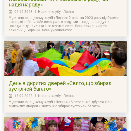
надія народу»
02.10.2023
Новини клубу - Легінь
У дитячо-юнацькому клубі «Легінь» 2 жовтня 2023 року відбулися
козацькі забави «Ми козацького роду, ми – надія народу» з
нагоди відзначення 1-го жовтня свят: День захисників та
захисниць України, День українського ...
День відкритих дверей «Свято, що збирає
зустрічей багато»
18.09.2023
Новини клубу - Легінь
У дитячо-юнацькому клубі «Легінь» 15 вересня відбувся День
відкритих дверей «Свято, що збирає зустрічей багато».