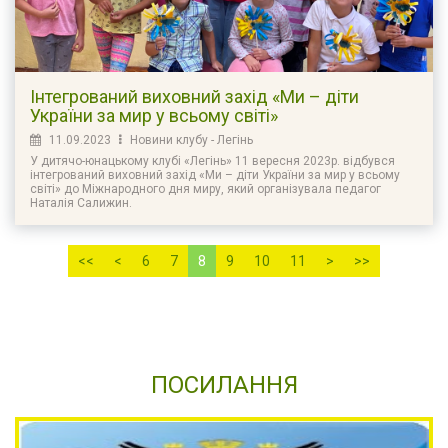
Інтегрований виховний захід «Ми – діти
України за мир у всьому світі»
11.09.2023
Новини клубу - Легінь
У дитячо-юнацькому клубі «Легінь» 11 вересня 2023р. відбувся
інтегрований виховний захід «Ми – діти України за мир у всьому
світі» до Міжнародного дня миру, який організувала педагог
Наталія Салижин.
<<
<
6
7
8
9
10
11
>
>>
ПОСИЛАННЯ