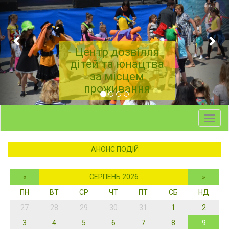
Центр дозвілля
дітей та юнацтва
за місцем
проживання
Toggl
navig
АНОНС ПОДІЙ
«
СЕРПЕНЬ 2026
»
ПН
ВТ
СР
ЧТ
ПТ
СБ
НД
27
28
29
30
31
1
2
3
4
5
6
7
8
9