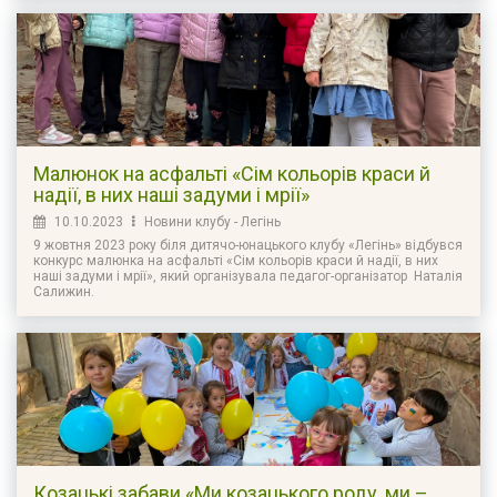
Малюнок на асфальті «Сім кольорів краси й
надії, в них наші задуми і мрії»
10.10.2023
Новини клубу - Легінь
9 жовтня 2023 року біля дитячо-юнацького клубу «Легінь» відбувся
конкурс малюнка на асфальті «Сім кольорів краси й надії, в них
наші задуми і мрії», який організувала педагог-організатор Наталія
Салижин.
Козацькі забави «Ми козацького роду, ми –