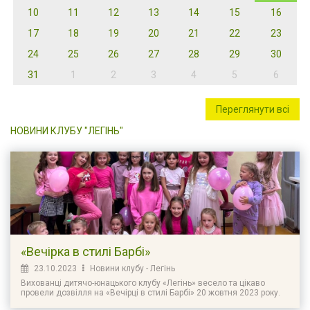
10
11
12
13
14
15
16
17
18
19
20
21
22
23
24
25
26
27
28
29
30
31
1
2
3
4
5
6
Переглянути всі
НОВИНИ КЛУБУ "ЛЕГІНЬ"
«Вечірка в стилі Барбі»
23.10.2023
Новини клубу - Легінь
Вихованці дитячо-юнацького клубу «Легінь» весело та цікаво
провели дозвілля на «Вечірці в стилі Барбі» 20 жовтня 2023 року.