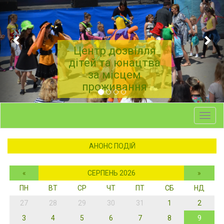
Центр дозвілля
дітей та юнацтва
за місцем
проживання
Toggl
navig
АНОНС ПОДІЙ
«
СЕРПЕНЬ 2026
»
ПН
ВТ
СР
ЧТ
ПТ
СБ
НД
27
28
29
30
31
1
2
3
4
5
6
7
8
9