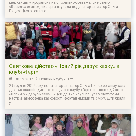
мешканців мікрорайону на спортивно-розважальне свято
«Веселкове літо», яке організувала педагог-організатор Ольга
Пицко. Цього теплого
Святкове дійство «Новий рік дарує казку» в
клубі «Гарт»
30.12.2014
Новини клубу - Гарт
29 грудня 2014року педагог-організатор Ольга Пицко організувала
для вихованців дитячо-юнацького клубу «Гарт» святкове дійство
«Новий рік дарує казку». В цей день в клубі панував святковий
настрій, атмосфера казковості, фонтан емоцій та сміху. Діти брали
у