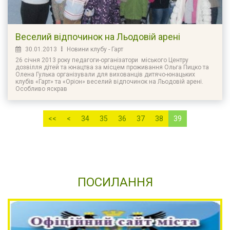
Веселий відпочинок на Льодовій арені
30.01.2013
Новини клубу - Гарт
26 січня 2013 року педагоги-організатори міського Центру
дозвілля дітей та юнацтва за місцем проживання Ольга Пицко та
Олена Гулька організували для вихованців дитячо-юнацьких
клубів «Гарт» та «Оріон» веселий відпочинок на Льодовій арені.
Особливо яскрав
<<
<
34
35
36
37
38
39
ПОСИЛАННЯ