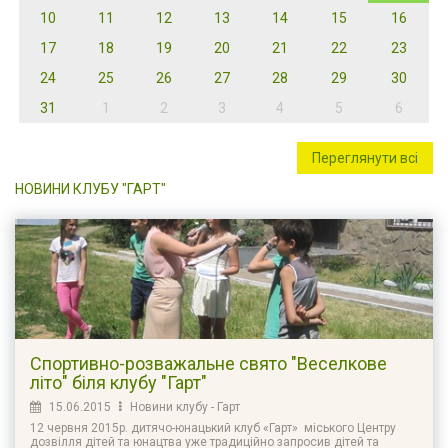
10
11
12
13
14
15
16
17
18
19
20
21
22
23
24
25
26
27
28
29
30
31
1
2
3
4
5
6
Переглянути всі
НОВИНИ КЛУБУ "ГАРТ"
Спортивно-розважальне свято "Веселкове
літо" біля клубу "Гарт"
15.06.2015
Новини клубу - Гарт
12 червня 2015р. дитячо-юнацький клуб «Гарт» міського Центру
дозвілля дітей та юнацтва уже традиційно запросив дітей та