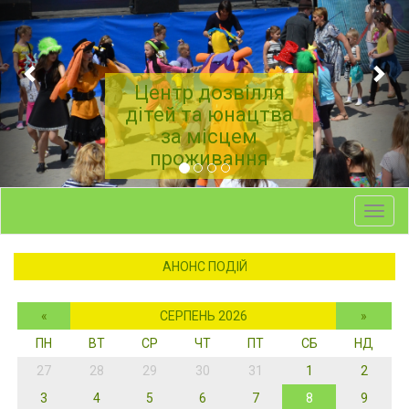
Центр дозвілля
дітей та юнацтва
за місцем
проживання
Toggl
navig
АНОНС ПОДІЙ
«
СЕРПЕНЬ 2026
»
ПН
ВТ
СР
ЧТ
ПТ
СБ
НД
27
28
29
30
31
1
2
3
4
5
6
7
8
9