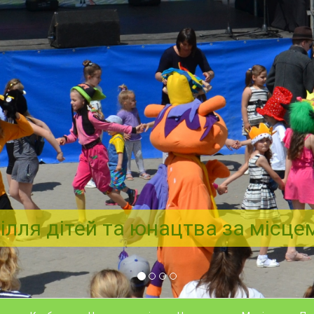
ілля дітей та юнацтва за місц