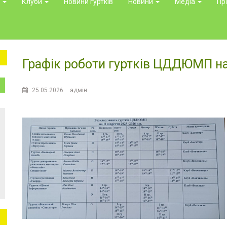
и
Клуби
Новини гуртків
Новини
Медіа
Пр
Графік роботи гуртків ЦДДЮМП на І
25.05.2026
адмін