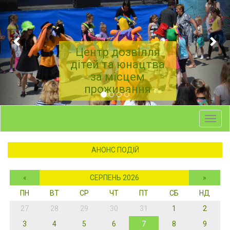
Центр дозвілля
дітей та юнацтва
за місцем
проживання
Toggl
navig
АНОНС ПОДІЙ
«
СЕРПЕНЬ 2026
»
ПН
ВТ
СР
ЧТ
ПТ
СБ
НД
27
28
29
30
31
1
2
3
4
5
6
7
8
9