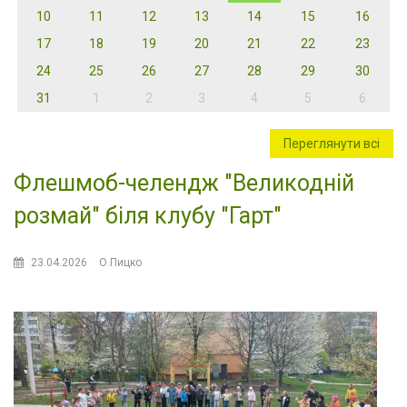
10
11
12
13
14
15
16
17
18
19
20
21
22
23
24
25
26
27
28
29
30
31
1
2
3
4
5
6
Переглянути всі
Флешмоб-челендж "Великодній
розмай" біля клубу "Гарт"
23.04.2026
О.Пицко