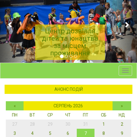
Центр дозвілля
дітей та юнацтва
за місцем
проживання
Toggl
navig
АНОНС ПОДІЙ
«
СЕРПЕНЬ 2026
»
ПН
ВТ
СР
ЧТ
ПТ
СБ
НД
27
28
29
30
31
1
2
3
4
5
6
7
8
9