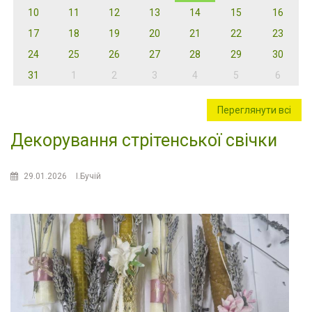
10
11
12
13
14
15
16
17
18
19
20
21
22
23
24
25
26
27
28
29
30
31
1
2
3
4
5
6
Переглянути всі
Декорування стрітенської свічки
29.01.2026
І.Бучій