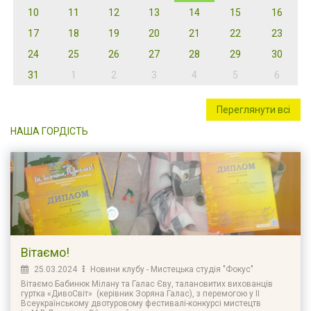
10
11
12
13
14
15
16
17
18
19
20
21
22
23
24
25
26
27
28
29
30
31
1
2
3
4
5
6
Переглянути всі
НАША ГОРДІСТЬ
Вітаємо!
25.03.2024
Новини клубу - Мистецька студія "Фокус"
Вітаємо Бабинюк Мілану та Галас Єву, талановитих вихованців
гуртка «ДивоСвіт» (керівник Зоряна Галас), з перемогою у ІІ
Всеукраїнському двотуровому фестивалі-конкурсі мистецтв