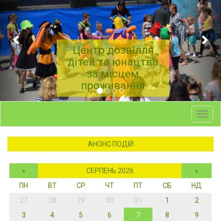
Центр дозвілля
дітей та юнацтва
за місцем
проживання
Toggl
navig
АНОНС ПОДІЙ
«
СЕРПЕНЬ 2026
»
ПН
ВТ
СР
ЧТ
ПТ
СБ
НД
27
28
29
30
31
1
2
3
4
5
6
7
8
9