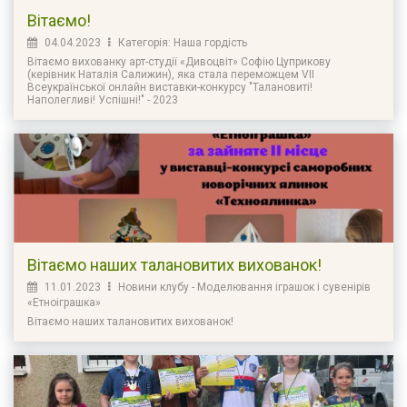
Вітаємо!
04.04.2023
Категорія: Наша гордість
Вітаємо вихованку арт-студії «Дивоцвіт» Софію Цуприкову
(керівник Наталія Салижин), яка стала переможцем VII
Всеукраїнської онлайн виставки-конкурсу "Талановиті!
Наполегливі! Успішні!" - 2023
Вітаємо наших талановитих вихованок!
11.01.2023
Новини клубу - Моделювання іграшок і сувенірів
«Етноіграшка»
Вітаємо наших талановитих вихованок!