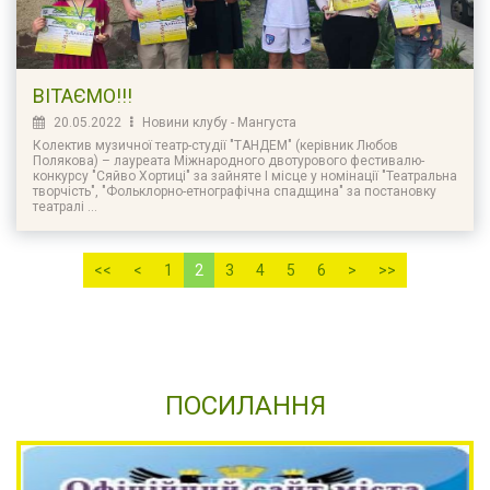
ВІТАЄМО!!!
20.05.2022
Новини клубу - Мангуста
Колектив музичної театр-студії "ТАНДЕМ" (керівник Любов
Полякова) – лауреата Міжнародного двотурового фестивалю-
конкурсу "Сяйво Хортиці" за зайняте І місце у номінації "Театральна
творчість", "Фольклорно-етнографічна спадщина" за постановку
театралі ...
<<
<
1
2
3
4
5
6
>
>>
ПОСИЛАННЯ