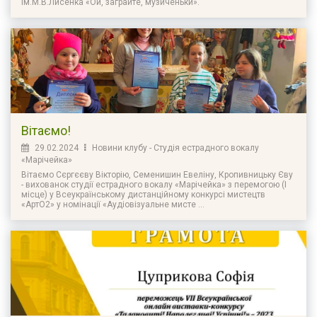
ім.М.В.Лисенка «Ой, заграйте, музиченьки».
Вітаємо!
29.02.2024
Новини клубу - Студія естрадного вокалу
«Марічейка»
Вітаємо Сєргєєву Вікторію, Семенишин Евеліну, Кропивницьку Єву
- вихованок студії естрадного вокалу «Марічейка» з перемогою (І
місце) у Всеукраїнському дистанційному конкурсі мистецтв
«АртО2» у номінації «Аудіовізуальне мисте ...