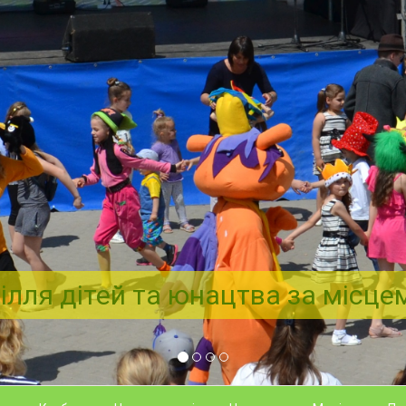
ілля дітей та юнацтва за місц