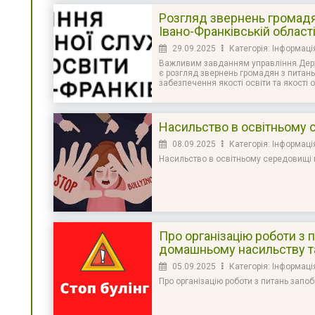
Розгляд звернень громад
Івано-Франківській област
29.09.2025
Категорія: Інформаці
льніше
Важливим завданням управління Держа
є розгляд звернень громадян з питань
забезпечення якості освіти та якості ос
Насильство в освітньому 
08.09.2025
Категорія: Інформаці
Насильство в освітньому середовищі м
льніше
Про організацію роботи з п
домашньому насильству та
05.09.2025
Категорія: Інформаці
льніше
Про організацію роботи з питань запоб