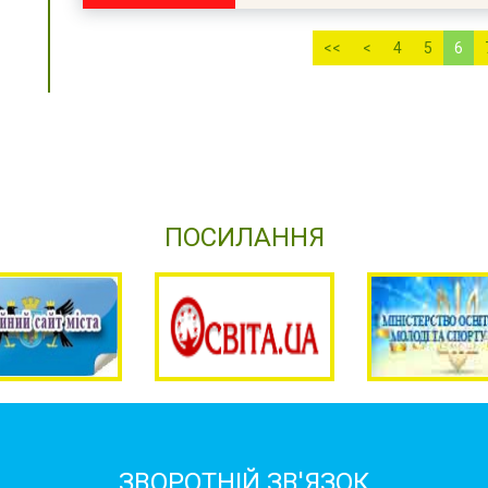
<<
<
4
5
6
ПОСИЛАННЯ
ЗВОРОТНІЙ ЗВ'ЯЗОК