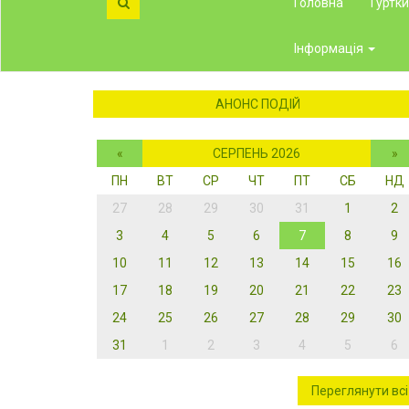
Головна
Гуртк
Інформація
АНОНС ПОДІЙ
«
СЕРПЕНЬ 2026
»
ПН
ВТ
СР
ЧТ
ПТ
СБ
НД
27
28
29
30
31
1
2
3
4
5
6
7
8
9
10
11
12
13
14
15
16
17
18
19
20
21
22
23
24
25
26
27
28
29
30
31
1
2
3
4
5
6
Дета
Переглянути всі