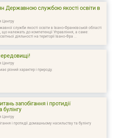
ян Державною службою якості освіти в
і
я Центру
вної служби якості освіти в Івано-Франківській області
, що належать до компетенції Управління, а саме:
вітньої діяльності на території Івано-Фра ...
середовищі!
я Центру
ає різний характер і природу.
итань запобігання і протидії
 булінгу
я Центру
ігання і протидії домашньому насильству та булінгу