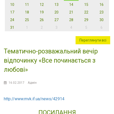
10
11
12
13
14
15
16
17
18
19
20
21
22
23
24
25
26
27
28
29
30
31
1
2
3
4
5
6
Переглянути всі
Тематично-розважальний вечір
відпочинку «Все починається з
любові»
16.02.2017
Адмін
http://www.mvk.if.ua/news/42914
ПОСИЛАННЯ