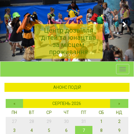
Центр дозвілля
дітей та юнацтва
за місцем
проживання
Toggl
navig
АНОНС ПОДІЙ
«
СЕРПЕНЬ 2026
»
ПН
ВТ
СР
ЧТ
ПТ
СБ
НД
27
28
29
30
31
1
2
3
4
5
6
7
8
9