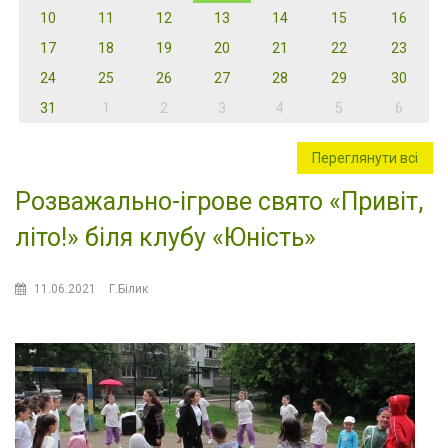
10
11
12
13
14
15
16
17
18
19
20
21
22
23
24
25
26
27
28
29
30
31
1
2
3
4
5
6
Переглянути всі
Розважально-ігрове свято «Привіт,
літо!» біля клубу «Юність»
11.06.2021
Г.Білик