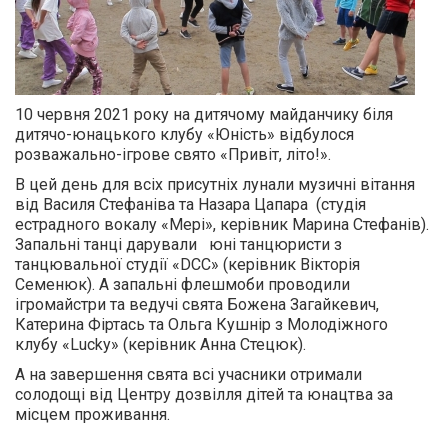
10 червня 2021 року на дитячому майданчику біля
дитячо-юнацького клубу «Юність» відбулося
розважально-ігрове свято «Привіт, літо!».
В цей день для всіх присутніх лунали музичні вітання
від Василя Стефаніва та Назара Цапара (студія
естрадного вокалу «Мері», керівник Марина Стефанів).
Запальні танці дарували юні танцюристи з
танцювальної студії «DСС» (керівник Вікторія
Семенюк). А запальні флешмоби проводили
ігромайстри та ведучі свята Божена Загайкевич,
Катерина Фіртась та Ольга Кушнір з Молодіжного
клубу «Lucky» (керівник Анна Стецюк).
А на завершення свята всі учасники отримали
солодощі від Центру дозвілля дітей та юнацтва за
місцем проживання.