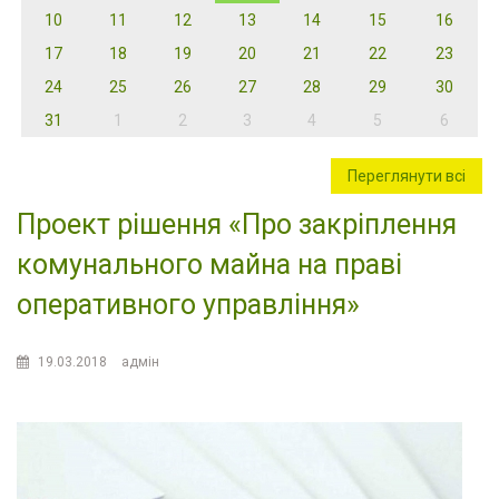
10
11
12
13
14
15
16
17
18
19
20
21
22
23
24
25
26
27
28
29
30
31
1
2
3
4
5
6
Переглянути всі
Проект рішення «Про закріплення
комунального майна на праві
оперативного управління»
19.03.2018
адмін