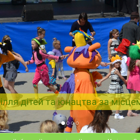
ілля дітей та юнацтва за місц