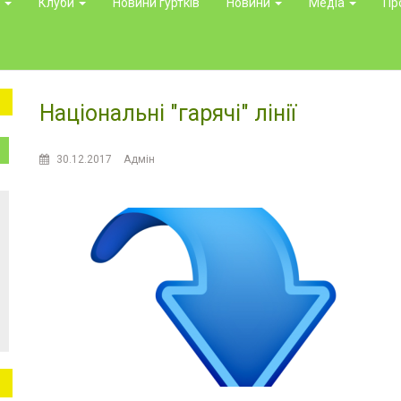
и
Клуби
Новини гуртків
Новини
Медіа
Пр
Національні "гарячі" лінії
30.12.2017
Адмін